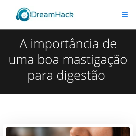
Pular
para
o
conteúdo
A importância de
uma boa mastigação
para digestão