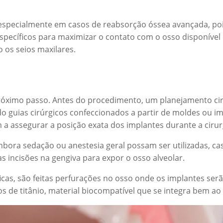
, especialmente em casos de reabsorção óssea avançada, po
specíficos para maximizar o contato com o osso disponível
 os seios maxilares.
 próximo passo. Antes do procedimento, um planejamento ci
do guias cirúrgicos confeccionados a partir de moldes ou i
m a assegurar a posição exata dos implantes durante a cirur
embora sedação ou anestesia geral possam ser utilizadas, ca
 incisões na gengiva para expor o osso alveolar.
ficas, são feitas perfurações no osso onde os implantes ser
os de titânio, material biocompatível que se integra bem ao