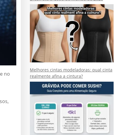
Melhores cintas modeladoras: qual cinta
se no
realmente afina a cintura?
sos,