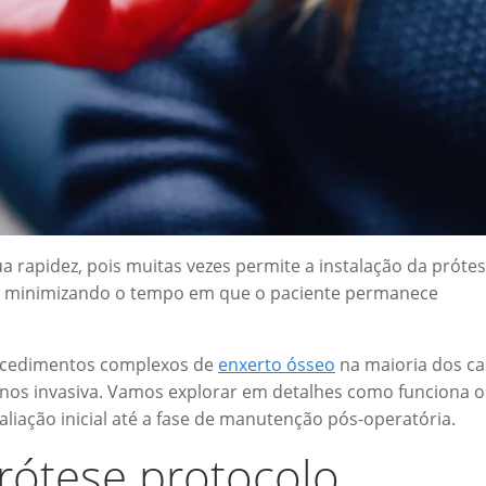
a rapidez, pois muitas vezes permite a instalação da próte
, minimizando o tempo em que o paciente permanece
rocedimentos complexos de
enxerto ósseo
na maioria dos ca
enos invasiva. Vamos explorar em detalhes como funciona o
liação inicial até a fase de manutenção pós-operatória.
rótese protocolo