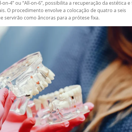
on-4” ou “All-on-6”, possibilita a recuperação da estética e
ais. O procedimento envolve a colocação de quatro a seis
ue servirão como âncoras para a prótese fixa.