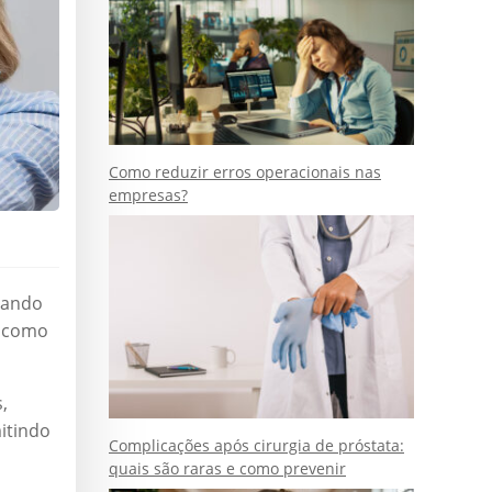
Como reduzir erros operacionais nas
empresas?
nando
e como
,
itindo
Complicações após cirurgia de próstata:
quais são raras e como prevenir