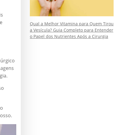
is
 e
Qual a Melhor Vitamina para Quem Tirou
a Vesícula? Guia Completo para Entender
o Papel dos Nutrientes Após a Cirurgia
rúrgico
magens
gia.
so
ão
 osso.